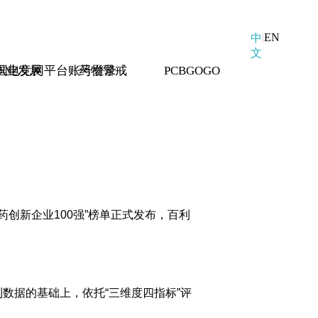
|
EN
中
文
中国电竞网平台账号登录
职业发展
药物警戒
PCBGOGO
药创新企业100强”榜单正式发布，
百利
n 专利数据的基础上，依托“三维度四指标”评